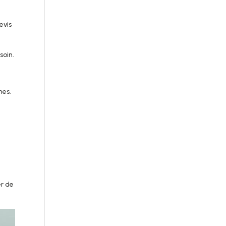
evis
soin.
mes.
r
er de