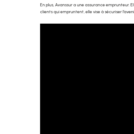
En plus, Avanssur a une assurance emprunteur. Ell
clients qui empruntent, elle vise à sécuriser l’aveni