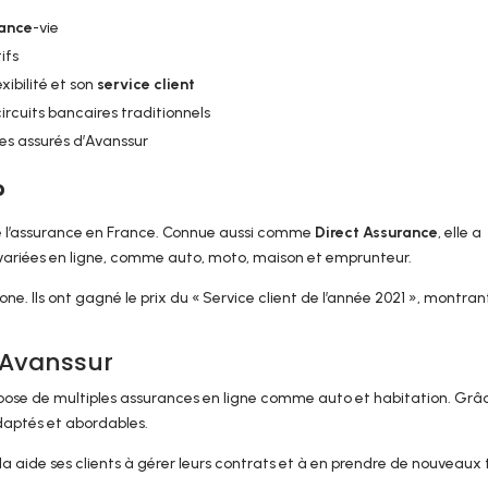
rance
-vie
ifs
ibilité et son
service client
 circuits bancaires traditionnels
es assurés d’Avanssur
?
e l’assurance en France. Connue aussi comme
Direct Assurance
, elle a
variées en ligne, comme auto, moto, maison et emprunteur.
one. Ils ont gagné le prix du « Service client de l’année 2021 », montran
d’Avanssur
opose de multiples assurances en ligne comme auto et habitation. Grâ
adaptés et abordables.
ela aide ses clients à gérer leurs contrats et à en prendre de nouveaux 