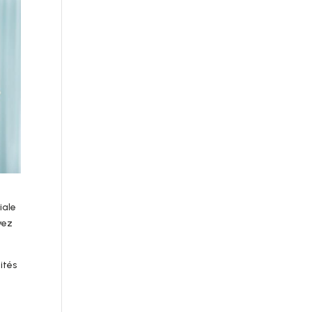
iale
vez
ités