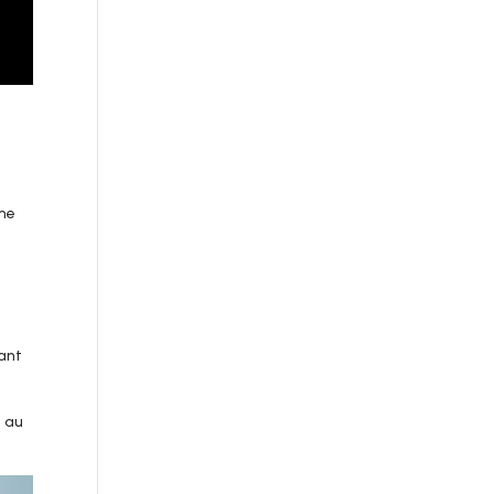
ême
yant
t au