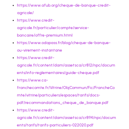
https://www.afub.org/cheque-de-banque-credit-
agricole/
https://www.credit-
agricole.fr/particulier/compte/service-
bancaire/offre-premium.html
https://www.odopass.fr/blog/cheque-de-banque-
ou-virement-instantane
https://www.credit-
agricole.fr/content/dam/assetsca/cr812/npc/docum
ents/info-reglementaires/guide-cheque.pdf
https://www.ca-
franchecomte.fr/Vitrine/ObjCommun/Fic/FrancheCo
mte/vitrine/particuliers/espaces/tarifs/docs-
pdf/recommandations_cheque_de_banque.pdf
https://www.credit-
agricole.fr/content/dam/assetsca/cr894/npc/docum
ents/tarifs/tarifs-particuliers-022020.pdf