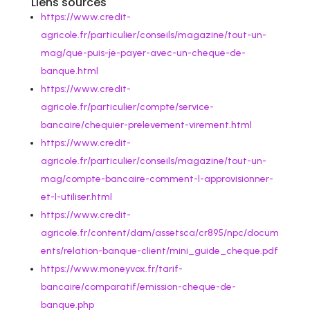
Liens sources
https://www.credit-
agricole.fr/particulier/conseils/magazine/tout-un-
mag/que-puis-je-payer-avec-un-cheque-de-
banque.html
https://www.credit-
agricole.fr/particulier/compte/service-
bancaire/chequier-prelevement-virement.html
https://www.credit-
agricole.fr/particulier/conseils/magazine/tout-un-
mag/compte-bancaire-comment-l-approvisionner-
et-l-utiliser.html
https://www.credit-
agricole.fr/content/dam/assetsca/cr895/npc/docum
ents/relation-banque-client/mini_guide_cheque.pdf
https://www.moneyvox.fr/tarif-
bancaire/comparatif/emission-cheque-de-
banque.php