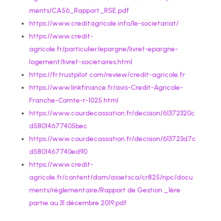
ments/CA56_Rapport_RSE.pdf
https://www.creditagricole.info/le-societariat/
https://www.credit-
agricole.fr/particulier/epargne/livret-epargne-
logement/livret-societaires.html
https://fr.trustpilot.com/review/credit-agricole.fr
https://www.linkfinance.fr/avis-Credit-Agricole-
Franche-Comte-r-1025.html
https://www.courdecassation.fr/decision/61372320c
d58014677405bec
https://www.courdecassation.fr/decision/613723d7c
d5801467740ed90
https://www.credit-
agricole.fr/content/dam/assetsca/cr825/npc/docu
ments/réglementaire/Rapport de Gestion _1ère
partie au 31 décembre 2019.pdf