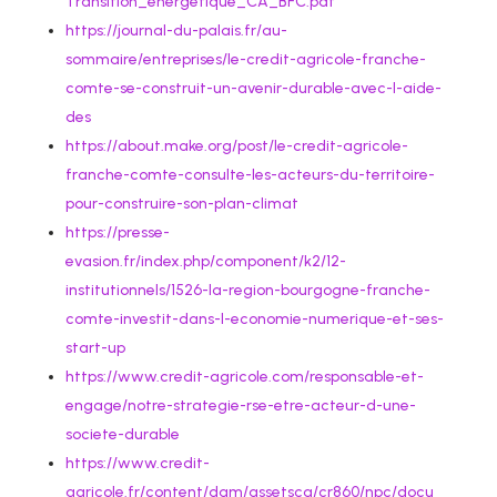
Transition_energetique_CA_BFC.pdf
https://journal-du-palais.fr/au-
sommaire/entreprises/le-credit-agricole-franche-
comte-se-construit-un-avenir-durable-avec-l-aide-
des
https://about.make.org/post/le-credit-agricole-
franche-comte-consulte-les-acteurs-du-territoire-
pour-construire-son-plan-climat
https://presse-
evasion.fr/index.php/component/k2/12-
institutionnels/1526-la-region-bourgogne-franche-
comte-investit-dans-l-economie-numerique-et-ses-
start-up
https://www.credit-agricole.com/responsable-et-
engage/notre-strategie-rse-etre-acteur-d-une-
societe-durable
https://www.credit-
agricole.fr/content/dam/assetsca/cr860/npc/docu