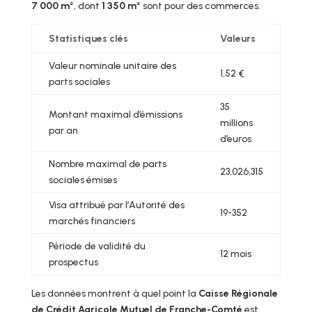
7 000 m²
, dont
1 350 m²
sont pour des commerces.
Statistiques clés
Valeurs
Valeur nominale unitaire des
1,52 €
parts sociales
35
Montant maximal d’émissions
millions
par an
d’euros
Nombre maximal de parts
23,026,315
sociales émises
Visa attribué par l’Autorité des
19-352
marchés financiers
Période de validité du
12 mois
prospectus
Les données montrent à quel point la
Caisse Régionale
de Crédit Agricole Mutuel de Franche-Comté
est