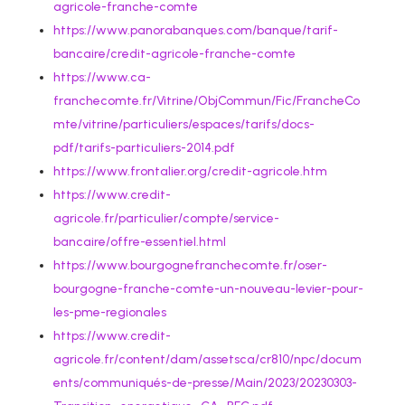
agricole-franche-comte
https://www.panorabanques.com/banque/tarif-
bancaire/credit-agricole-franche-comte
https://www.ca-
franchecomte.fr/Vitrine/ObjCommun/Fic/FrancheCo
mte/vitrine/particuliers/espaces/tarifs/docs-
pdf/tarifs-particuliers-2014.pdf
https://www.frontalier.org/credit-agricole.htm
https://www.credit-
agricole.fr/particulier/compte/service-
bancaire/offre-essentiel.html
https://www.bourgognefranchecomte.fr/oser-
bourgogne-franche-comte-un-nouveau-levier-pour-
les-pme-regionales
https://www.credit-
agricole.fr/content/dam/assetsca/cr810/npc/docum
ents/communiqués-de-presse/Main/2023/20230303-