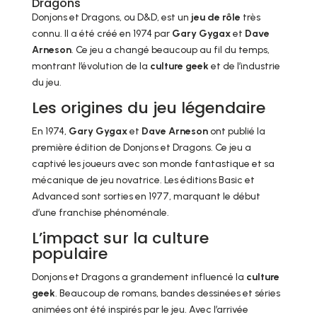
Dragons
Donjons et Dragons, ou D&D, est un
jeu de rôle
très
connu. Il a été créé en 1974 par
Gary Gygax
et
Dave
Arneson
. Ce jeu a changé beaucoup au fil du temps,
montrant l’évolution de la
culture geek
et de l’industrie
du jeu.
Les origines du jeu légendaire
En 1974,
Gary Gygax
et
Dave Arneson
ont publié la
première édition de Donjons et Dragons. Ce jeu a
captivé les joueurs avec son monde fantastique et sa
mécanique de jeu novatrice. Les éditions Basic et
Advanced sont sorties en 1977, marquant le début
d’une franchise phénoménale.
L’impact sur la culture
populaire
Donjons et Dragons a grandement influencé la
culture
geek
. Beaucoup de romans, bandes dessinées et séries
animées ont été inspirés par le jeu. Avec l’arrivée