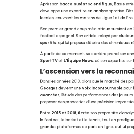
Après son
baccalauréat scientifique
, Basile int
développe une expertise en analyse sportive. Dè
locales, couvrant les matchs de Ligue 1 et de Pro 
Son premier grand coup médiatique survient en
football espagnol. Son article, relayé par plusieur
sportifs
, qui lui propose d’écrire des chroniques 
À partir de ce moment, sa carrière prend son envo
SportTV
et
L’Équipe News
, où son expertise su
L’ascension vers la reconna
Dans les années 2010, alors que le marché des pari
Georges
devient une
voix incontournable
pour 
avancées
, l’étude des performances des joueur
proposer des pronostics d’une précision impressi
Entre
2015 et 2018
, il crée son propre site d’anal
le football, le basket et le tennis, tout en prodigu
grandes plateformes de paris en ligne, qui lui pr