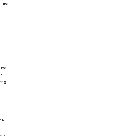
t une
 une
es
long
 de
our