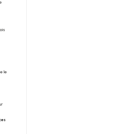
e
ois
e le
ur
ces