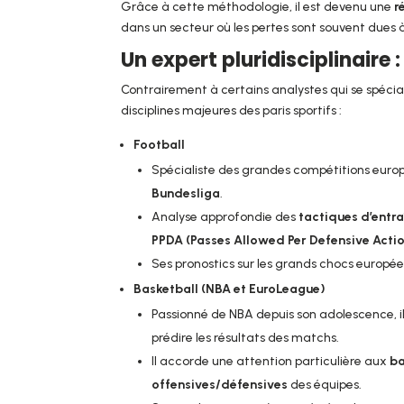
Grâce à cette méthodologie, il est devenu une
r
dans un secteur où les pertes sont souvent dues
Un expert pluridisciplinaire 
Contrairement à certains analystes qui se spéciali
disciplines majeures des paris sportifs :
Football
Spécialiste des grandes compétitions euro
Bundesliga
.
Analyse approfondie des
tactiques d’entr
PPDA (Passes Allowed Per Defensive Acti
Ses pronostics sur les grands chocs européens
Basketball (NBA et EuroLeague)
Passionné de NBA depuis son adolescence, il 
prédire les résultats des matchs.
Il accorde une attention particulière aux
b
offensives/défensives
des équipes.