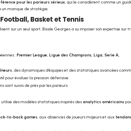
éférence pour les parieurs sérieux
, qui le considèrent comme un guid
 à un manque de stratégie.
: Football, Basket et Tennis
sent sur un seul sport, Basile Georges a su imposer son expertise sur tr
péennes :
Premier League, Ligue des Champions, Liga, Serie A,
aîneurs
, des dynamiques d’équipes et des statistiques avancées comm
on)
pour évaluer la pression défensive.
 sont suivis de près par les parieurs.
utilise des modèles statistiques inspirés des
analytics américains
po
ack-to-back games
, aux absences de joueurs majeurs et aux
tendan