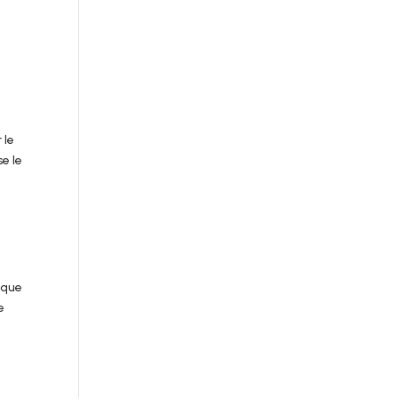
 le
se le
 que
e