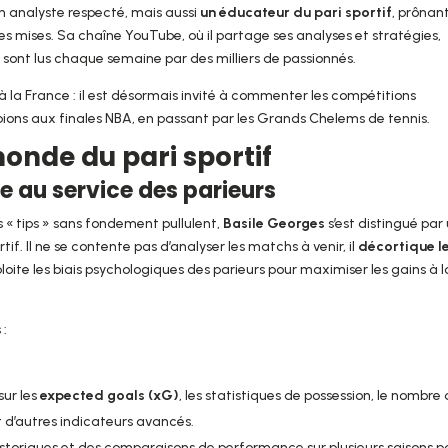
n analyste respecté, mais aussi
un éducateur du pari sportif
, prônan
s mises. Sa chaîne YouTube, où il partage ses analyses et stratégies,
es sont lus chaque semaine par des milliers de passionnés.
 à la France : il est désormais invité à commenter les compétitions
pions aux finales NBA, en passant par les Grands Chelems de tennis.
onde du pari sportif
 au service des parieurs
s « tips » sans fondement pullulent,
Basile Georges
s’est distingué par
f. Il ne se contente pas d’analyser les matchs à venir, il
décortique l
ploite les biais psychologiques des parieurs pour maximiser les gains à 
 :
sur les
expected goals (xG)
, les statistiques de possession, le nombre
t d’autres indicateurs avancés.
istoriques et des comparaisons de performance sur plusieurs saisons p