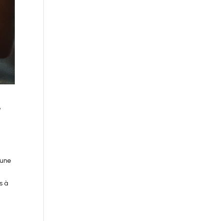
e
’une
s à