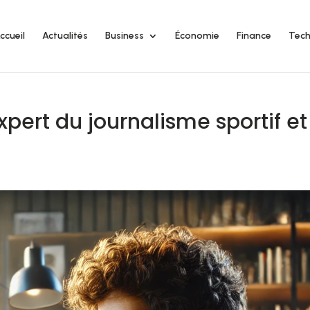
ccueil
Actualités
Business
Économie
Finance
Tech
xpert du journalisme sportif et