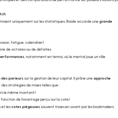
tch
isent uniquement sur les statistiques, Basile accorde une
grande
ssion, fatigue, calendrier)
érie de victoires ou de défaites
s performances
, notamment en tennis, où le mental joue un rôle
n des parieurs
sur la gestion de leur capital. Il prône une
approche
 des stratégies de mises telles que :
urs le même montant)
n fonction de l’avantage perçu sur la cote)
s
et les
cotes piégeuses
souvent mises en avant par les bookmakers.