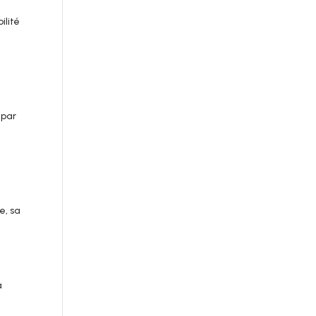
ilité
 par
e, sa
a
t