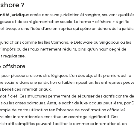
fshore ?
ntité juridique
créée dans une juridiction étrangère, souvent qualifié
tageuse et de sa réglementation souple. Le terme « offshore » signifie
et évoque ainsi l’idée d’une entreprise qui opère en dehors de la juridic
juridictions comme les Îles Caïmans, le Delaware ou Singapour où les
d’impôts
ou des taux nettement réduits, ainsi qu’un haut degré de
t régulatoire.
é offshore
pour plusieurs raisons stratégiques. L’un des objectifs premiers est la
ne société dans une juridiction à faible imposition, les entreprises peuv
rs bénéfices internationaux.
e motif clef. Ces structures permettent de sécuriser des actifs contre d
 ou les crises politiques. Ainsi, le yacht de luxe acquis, peut-être, par
mple de cette utilisation (en l’absence de confirmation officielle).
ciales internationales constitue un avantage significatif. Des
stratifs simplifiés peuvent faciliter le commerce international, en
.