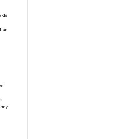
e de
tion
ent
es
 Dany