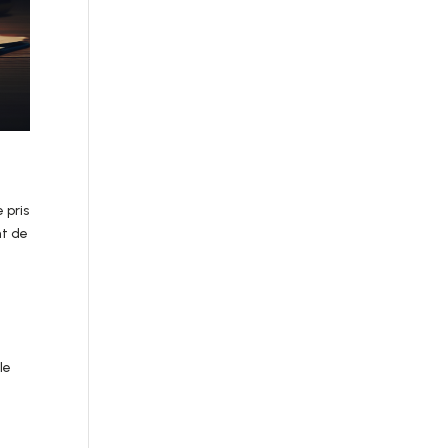
 pris
nt de
le