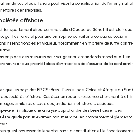
éation de sociétés offshore peut viser la consolidation de l’anonymat e
riétaires d’entreprises.
ociétés offshore
tions parlementaires, comme celle d’Oudéa au Sénat, il est clair que
sage. Il est crucial pour une entreprise de veiller à ce que sa société
ons internationales en vigueur, notamment en matière de lutte contre
risme.
t mis en place des mesures pour s’aligner aux standards mondiaux. Il en
reneurs et aux propriétaires d’entreprises de s’assurer de la conformi
que les pays des BRICS (Brésil, Russie, Inde, Chine et Afrique du Sud)
r des sociétés offshore. Ces économies en croissance cherchent à attir
tages similaires à ceux des juridictions offshore classiques.
mplexe et implique une analyse approfondie des bénéfices et des
doit être guidé par un examen minutieux de l’environnement réglementai
osés.
des questions essentielles entourant la constitution et le fonctionnem