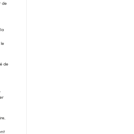
t de
 la
 le
té de
,
er
re,
ent