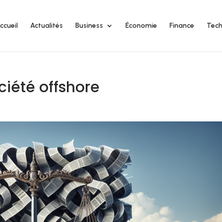
ccueil
Actualités
Business
Économie
Finance
Tech
ciété offshore