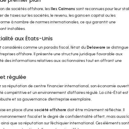
tion de sociétés offshore, les
Iles Caïmans
sont reconnues pour leur stab
 de taxes sur les sociétés, le revenu, les gains en capital ou les
onforme à nombre de normes internationales, ce qui garantit une
ont installées.
tialité aux États-Unis
t considérés comme un paradis fiscal, l’état du
Delaware
se distingue
reprises offshore. Il présente une structure juridique favorable aux
ité des informations relatives aux actionnaires tout en offrant une
et régulée
 sa réputation de centre financier international, son économie ouvert
lité compétitive et un environnement d’affaires régulé. La cité-État est
buste et sa gouvernance d’entreprise exemplaire.
 mise en place d’une
société offshore
doit être mûrement réfléchie. Il
vironnement fiscal et le degré de confidentialité offert, mais aussi l
n ainsi que sa réputation sur l’échiquier international. Ces éléments son