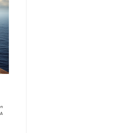
en
 A