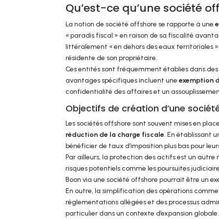
Qu’est-ce qu’une société of
La notion de société offshore se rapporte à une
e
« paradis fiscal » en raison de sa fiscalité avan
littéralement « en dehors des eaux territoriales » 
résidente de son propriétaire.
Ces entités sont fréquemment établies dans des 
avantages spécifiques incluent une
exemption 
confidentialité des affaires et un assouplissemen
Objectifs de création d’une sociét
Les sociétés offshore sont souvent mises en place 
réduction de la charge fiscale
. En établissant u
bénéficier de taux d’imposition plus bas pour leu
Par ailleurs, la protection des actifs est un autr
risques potentiels comme les poursuites judiciaires
Boon via une société offshore pourrait être un exe
En outre, la simplification des opérations commer
réglementations allégées et des processus admini
particulier dans un contexte d’expansion globale