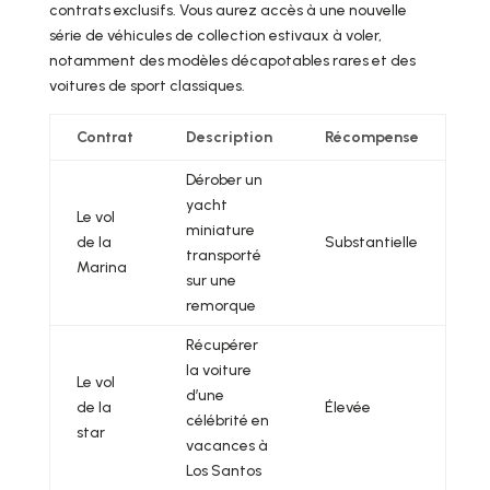
contrats exclusifs. Vous aurez accès à une nouvelle
série de véhicules de collection estivaux à voler,
notamment des modèles décapotables rares et des
voitures de sport classiques.
Contrat
Description
Récompense
Dérober un
yacht
Le vol
miniature
de la
Substantielle
transporté
Marina
sur une
remorque
Récupérer
la voiture
Le vol
d’une
de la
Élevée
célébrité en
star
vacances à
Los Santos