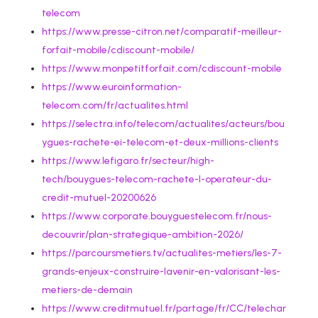
telecom
https://www.presse-citron.net/comparatif-meilleur-
forfait-mobile/cdiscount-mobile/
https://www.monpetitforfait.com/cdiscount-mobile
https://www.euroinformation-
telecom.com/fr/actualites.html
https://selectra.info/telecom/actualites/acteurs/bou
ygues-rachete-ei-telecom-et-deux-millions-clients
https://www.lefigaro.fr/secteur/high-
tech/bouygues-telecom-rachete-l-operateur-du-
credit-mutuel-20200626
https://www.corporate.bouyguestelecom.fr/nous-
decouvrir/plan-strategique-ambition-2026/
https://parcoursmetiers.tv/actualites-metiers/les-7-
grands-enjeux-construire-lavenir-en-valorisant-les-
metiers-de-demain
https://www.creditmutuel.fr/partage/fr/CC/telechar