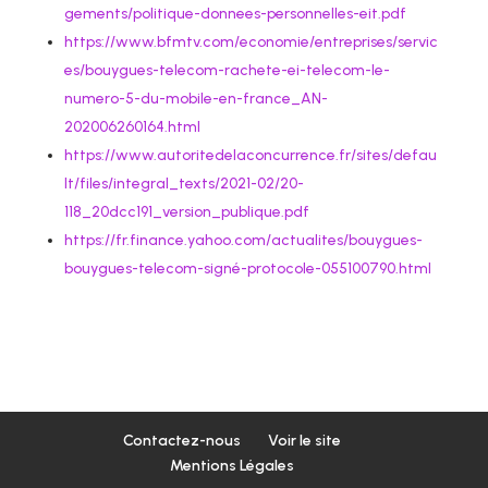
gements/politique-donnees-personnelles-eit.pdf
https://www.bfmtv.com/economie/entreprises/servic
es/bouygues-telecom-rachete-ei-telecom-le-
numero-5-du-mobile-en-france_AN-
202006260164.html
https://www.autoritedelaconcurrence.fr/sites/defau
lt/files/integral_texts/2021-02/20-
118_20dcc191_version_publique.pdf
https://fr.finance.yahoo.com/actualites/bouygues-
bouygues-telecom-signé-protocole-055100790.html
Contactez-nous
Voir le site
Mentions Légales