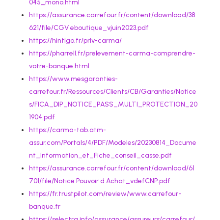
045_mono.html
https://assurance.carrefour.fr/content/download/38
621/file/CGV eboutique_vjuin2023.pdf
https://hintigo.fr/prlv-carma/
https://pharrell.fr/prelevement-carma-comprendre-
votre-banque.html
https://www.mesgaranties-
carrefour.fr/Ressources/Clients/CB/Garanties/Notice
s/FICA_DIP_NOTICE_PASS_MULTI_PROTECTION_20
1904.pdf
https://carma-tab.atm-
assur.com/Portals/4/PDF/Modeles/20230814_Docume
nt_Information_et_Fiche_conseil_casse.pdf
https://assurance.carrefour.fr/content/download/61
701/file/Notice Pouvoir d Achat_vdefCNP.pdf
https://fr.trustpilot.com/review/www.carrefour-
banque.fr
https://selectra.info/assurance/assureurs/carrefour/