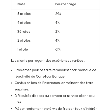
Note
Pourcentage
5 étoiles
29%
4 étoiles
4%
3 étoiles
2%
2 étoiles
4%
1 étoile
61%
Les clients partagent des expériences variées :
Problèmes pour se faire rembourser par manque de
réactivité de Carrefour Banque.
Confusion lors de l’inscription, entraînant des frais
surprises.
Difficultés d’accès au compte et service client peu
utile.
Mécontentement vis-à-vis de frais et taux d’intérêt