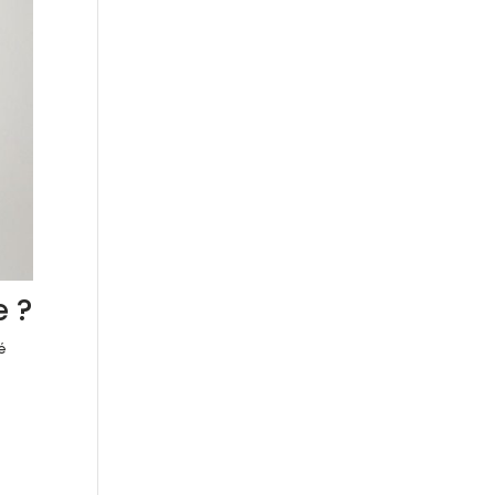
e ?
é