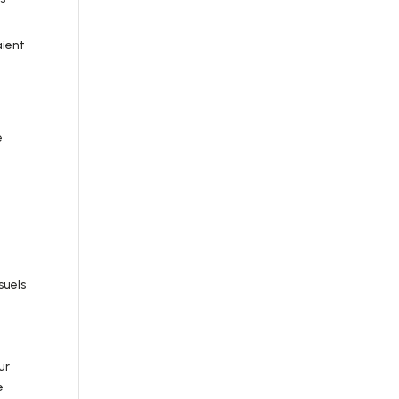
aient
e
e
suels
ur
e