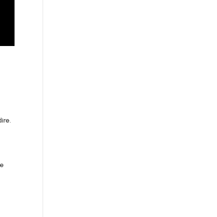
ire.
re