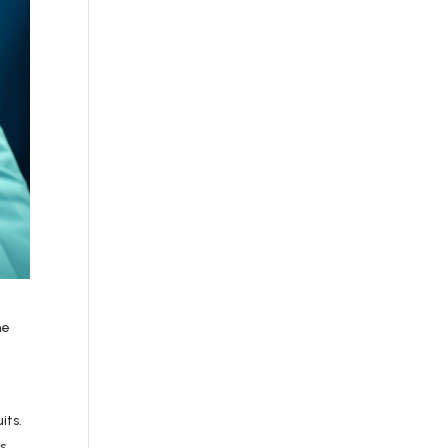
ne
its.
rs