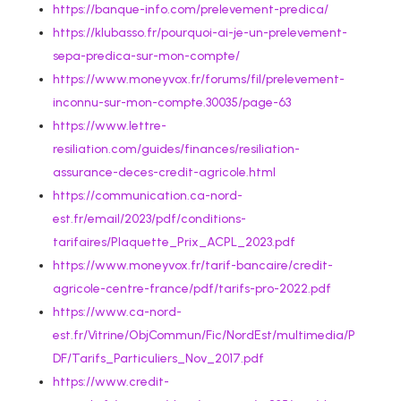
https://banque-info.com/prelevement-predica/
https://klubasso.fr/pourquoi-ai-je-un-prelevement-
sepa-predica-sur-mon-compte/
https://www.moneyvox.fr/forums/fil/prelevement-
inconnu-sur-mon-compte.30035/page-63
https://www.lettre-
resiliation.com/guides/finances/resiliation-
assurance-deces-credit-agricole.html
https://communication.ca-nord-
est.fr/email/2023/pdf/conditions-
tarifaires/Plaquette_Prix_ACPL_2023.pdf
https://www.moneyvox.fr/tarif-bancaire/credit-
agricole-centre-france/pdf/tarifs-pro-2022.pdf
https://www.ca-nord-
est.fr/Vitrine/ObjCommun/Fic/NordEst/multimedia/P
DF/Tarifs_Particuliers_Nov_2017.pdf
https://www.credit-