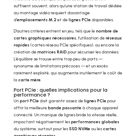
suffisent souvent, alors qu’une station de travail dédiée
au montage vidéo requiert davantage
d’
emplacements M.2
et de
lignes PCIe
disponibles.
D’autres critères entrent en jeu, tels que le
nombre de
cartes graphiques nécessaires
, l’utilisation de
réseaux
rapides
(cartes réseau PCIe spécifiques), ou encore la
création de
matrices RAID
pour sécuriser les données.
L’équilibre se trouve entre trop peu de ports —
synonyme de limitations précoces — et un excès
rarement exploité, qui augmente inutilement le coût de
la
carte mère
.
Port PCIe : quelles implications pour la
performance ?
Un
port PCIe
doit garantir assez de
lignes PCIe
pour
offrir la meilleure
bande passante
à chaque appareil
connecté. Un manque de lignes bride la vitesse réelle,
impactant négativement les
performances globales
du système, surtout pour les
SSD NVMe
ou les
cartes
graphiques récentes
.