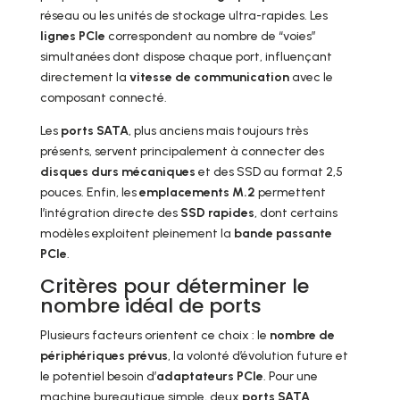
réseau ou les unités de stockage ultra-rapides. Les
lignes PCIe
correspondent au nombre de “voies”
simultanées dont dispose chaque port, influençant
directement la
vitesse de communication
avec le
composant connecté.
Les
ports SATA
, plus anciens mais toujours très
présents, servent principalement à connecter des
disques durs mécaniques
et des SSD au format 2,5
pouces. Enfin, les
emplacements M.2
permettent
l’intégration directe des
SSD rapides
, dont certains
modèles exploitent pleinement la
bande passante
PCIe
.
Critères pour déterminer le
nombre idéal de ports
Plusieurs facteurs orientent ce choix : le
nombre de
périphériques prévus
, la volonté d’évolution future et
le potentiel besoin d’
adaptateurs PCIe
. Pour une
machine bureautique simple, deux
ports SATA