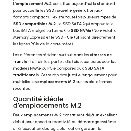
L’
emplacement M.2
constitue aujourd’hui le standard
pour accueillir les
SSD nouvelle génération
aux
formats compacts. Il existe toutefois plusieurs types de
SSD compatibles M.2
: le SSD SATA (qui emprunte le
bus SATA malgré sa forme), le
SSD NVMe
(Non-Volatile
Memory Express) et le
SSD PCIe
(utilisant directement
les lignes PCIe de la carte mère).
Les différences résident surtout dans les
vitesses de
transfert
atteintes, parfois dix fois supérieures pour les
modèles NVMe ou PCIe comparés aux
SSD SATA
traditionnels
. Cette rapidité justifie l’engouement pour
multiplier les
emplacements M.2
sur les plateformes
récentes.
Quantité idéale
d’emplacements M.2
Deux
emplacements M.2
constituent déjà un excellent
début pour apporter réactivité au démarrage système
et à l’exécution des logiciels, tout en gardant la