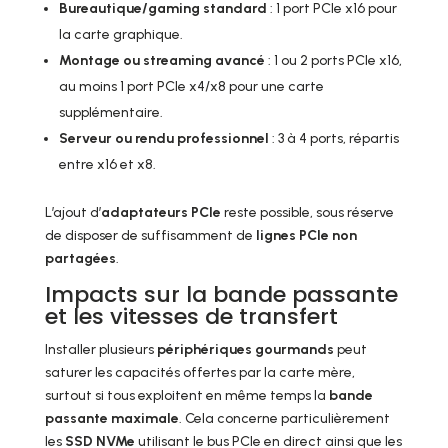
Bureautique/gaming standard
: 1 port PCIe x16 pour
la carte graphique.
Montage ou streaming avancé
: 1 ou 2 ports PCIe x16,
au moins 1 port PCIe x4/x8 pour une carte
supplémentaire.
Serveur ou rendu professionnel
: 3 à 4 ports, répartis
entre x16 et x8.
L’ajout d’
adaptateurs PCIe
reste possible, sous réserve
de disposer de suffisamment de
lignes PCIe non
partagées
.
Impacts sur la bande passante
et les vitesses de transfert
Installer plusieurs
périphériques gourmands
peut
saturer les capacités offertes par la carte mère,
surtout si tous exploitent en même temps la
bande
passante maximale
. Cela concerne particulièrement
les
SSD NVMe
utilisant le bus PCIe en direct ainsi que les