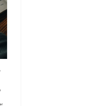
n
s
er